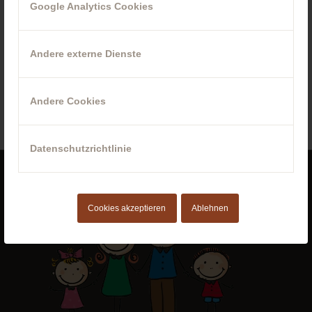
Google Analytics Cookies
Wandergenuss „Aktiv“ Woche
Andere externe Dienste
Weiterlesen
Details anzeigen
Andere Cookies
Datenschutzrichtlinie
Cookies akzeptieren
Ablehnen