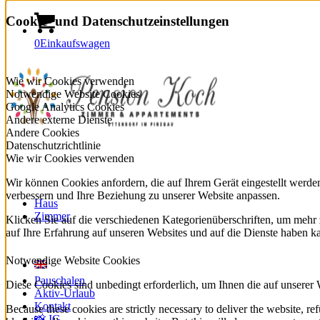
Cookie- und Datenschutzeinstellungen
0
Einkaufswagen
Wie wir Cookies verwenden
Notwendige Website Cookies
Google Analytics Cookies
Andere externe Dienste
Andere Cookies
Datenschutzrichtlinie
Wie wir Cookies verwenden
Wir können Cookies anfordern, die auf Ihrem Gerät eingestellt werde
verbessern und Ihre Beziehung zu unserer Website anpassen.
Haus
Zimmer
Klicken Sie auf die verschiedenen Kategorienüberschriften, um mehr 
auf Ihre Erfahrung auf unseren Websites und auf die Dienste haben k
Notwendige Website Cookies
Pauschalen
Diese Cookies sind unbedingt erforderlich, um Ihnen die auf unserer
Aktiv-Urlaub
Kontakt
Because these cookies are strictly necessary to deliver the website, 
📸 IG