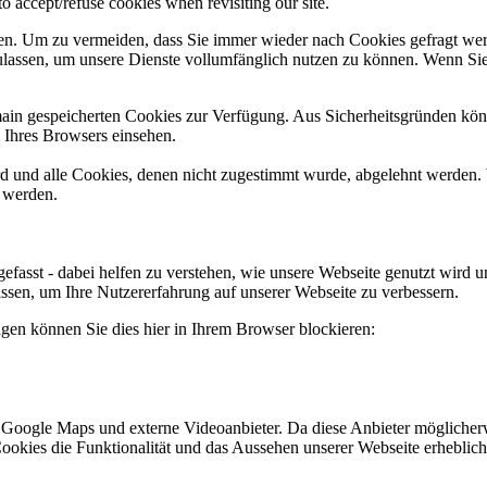
o accept/refuse cookies when revisiting our site.
n. Um zu vermeiden, dass Sie immer wieder nach Cookies gefragt werde
zulassen, um unsere Dienste vollumfänglich nutzen zu können. Wenn Si
omain gespeicherten Cookies zur Verfügung. Aus Sicherheitsgründen k
n Ihres Browsers einsehen.
ird und alle Cookies, denen nicht zugestimmt wurde, abgelehnt werden. 
t werden.
efasst - dabei helfen zu verstehen, wie unsere Webseite genutzt wir
sen, um Ihre Nutzererfahrung auf unserer Webseite zu verbessern.
lgen können Sie dies hier in Ihrem Browser blockieren:
 Google Maps und externe Videoanbieter. Da diese Anbieter möglicher
er Cookies die Funktionalität und das Aussehen unserer Webseite erheb