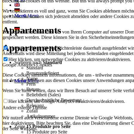
blocking all cookies on this website. But this will always prompt you t
Wir respektieren es voll und ganz, wenn Sie Cookies ablehnen möchte
Menü
Menü
speichern. Sie können sich jederzeit abmelden oder andere Cookies 
entfernt.
Appartements
Wir stellen Ihnen eine Liste der von Ihrem Computer auf unserer D
gespeichert werden. Diese können Sie in den Sicherheitseinstellunge
Appartements
Aktivieren, damit die Nachrichtenleiste dauerhaft ausgeblendet w
Andernfalls wird diese Mitteilung bei jedem Seitenladen eingeblende
Hier klicken, um notwendige Cookies zu aktivieren/deaktivieren.
Sortieren nach
Standard
Google Analytics Cookies
Standard
Benutzerdefiniert
Diese Cookies sammeln Informationen, die uns - teilweise zusammeng
Name
mit den Erkenntnissen aus diesen Cookies unsere Anwendungen anpas
Menü
Menü
Preis
Datum
Wenn Sie nicht wollen, dass wir Ihren Besuch auf unserer Seite verfo
Beliebtheit (Sales)
Durchschnittliche Bewertung
Hier klicken, um Google Analytics zu aktivieren/deaktivieren.
Relevanz
Andere externe Dienste
Zufall
Artikelnummer
Wir nutzen auch verschiedene externe Dienste wie Google Webfonts,
hier deaktivieren. Bitte beachten Sie, dass eine Deaktivierung dies
Zeige
15 Produkte pro Seite
der Seite wirksam.
15 Produkte pro Seite